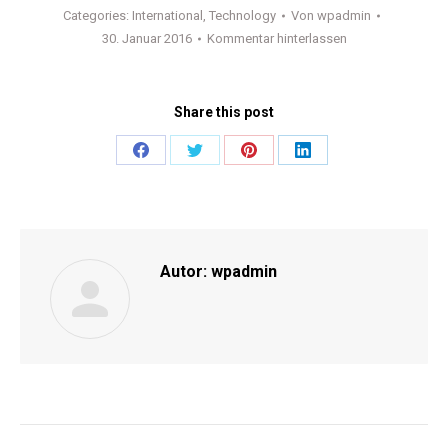
Categories:
International
,
Technology
Von
wpadmin
30. Januar 2016
Kommentar hinterlassen
Share this post
Share
Share
Share
Share
on
on
on
on
Facebook
Twitter
Pinterest
LinkedIn
Autor:
wpadmin
Kommentarnavigation