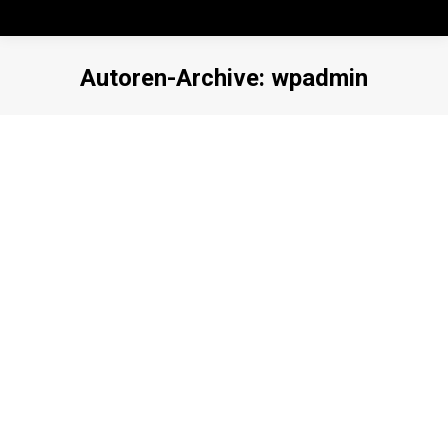
Autoren-Archive:
wpadmin
Sie befinden sich hier:
Hallo Welt!
Allgemein
Kommentar hinterlassen
Willkommen bei WordPress. Dies ist dein erster Beitrag.
Bearbeite oder lösche ihn und beginne mit dem Schreiben!
Read more
Quisque at nibh ac purus aliquet accumsan
Technology
Kommentar hinterlassen
Amet ipsum id sem quis mauris porttitor conse quat id vitae
dolor. Phasellus ligula velit molestie rhoncus ullamcorper mauris
ultricies mi at pharetra lorem.