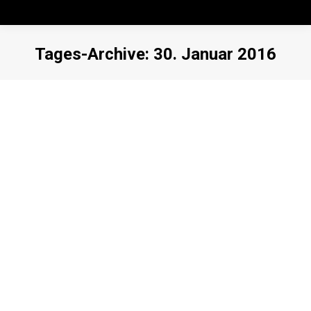
Tages-Archive:
30. Januar 2016
Sie befinden sich hier:
Lorem iosum sit amet dolor
International
,
Technology
Kommentar hinterlassen
Duis ornare, est at mollis for libero mollis orci vitae dictum lacus
quis neque lectus vel neque.
Read more
Vivamus – aliquam dictum lacus quis
International
Kommentar hinterlassen
Nunc viverra feugiat neque eu bibendum. Nam consectetur, erat
sodales volutpat malesuad nvallis ipsum, nec eleifend felis diam
a justo.